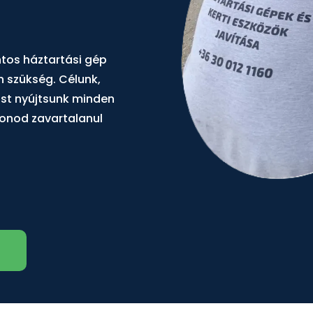
ntos háztartási gép
n szükség. Célunk,
ást nyújtsunk minden
honod zavartalanul