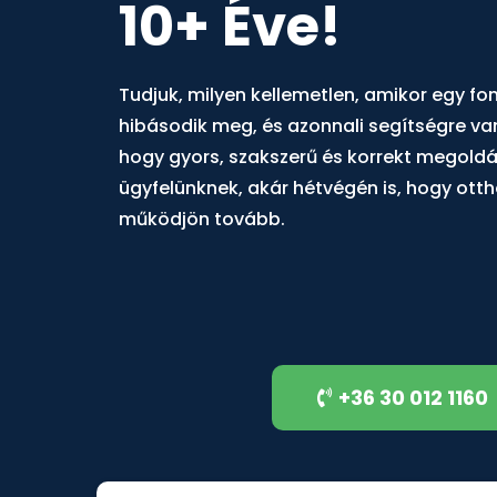
10+ Éve!
Tudjuk, milyen kellemetlen, amikor egy fo
hibásodik meg, és azonnali segítségre va
hogy gyors, szakszerű és korrekt megold
ügyfelünknek, akár hétvégén is, hogy ott
működjön tovább.
+36 30 012 1160