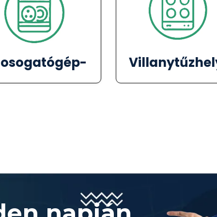
osogatógép-
Villanytűzhel
den napján