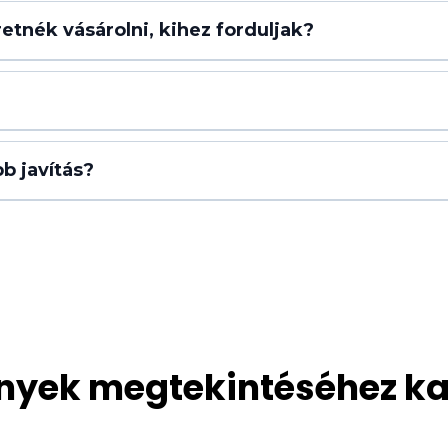
etnék vásárolni, kihez forduljak?
facebook
b javítás?
yek megtekintéséhez ka