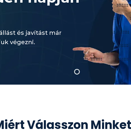
llást és javítást már
juk végezni.
iért Válasszon Minke