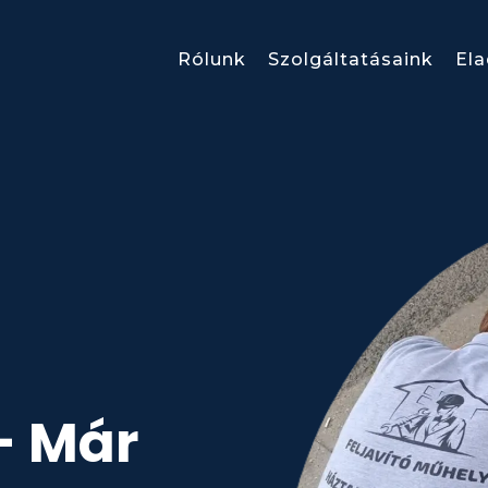
Rólunk
Szolgáltatásaink
El
– Már