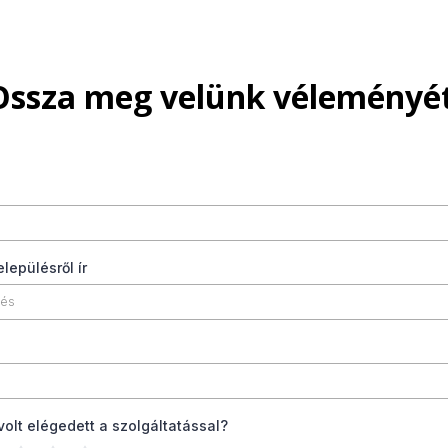
Ossza meg velünk véleményét
elepülésről ír
olt elégedett a szolgáltatással?