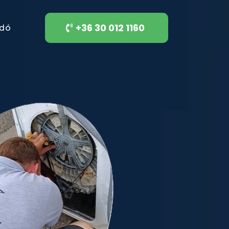
+36 30 012 1160
adó