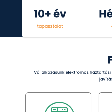
10+ év
Hé
tapasztalat
Vállalkozásunk elektromos háztartási g
javítá