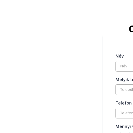
Név
Melyik t
Telefon
Mennyi v