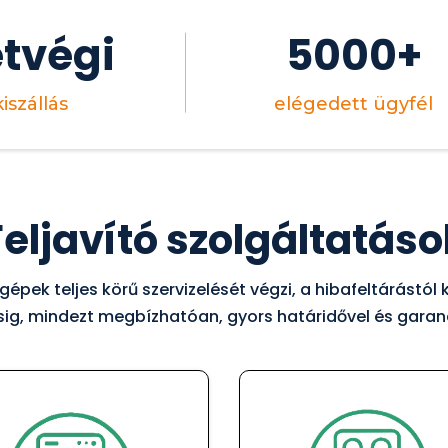
tvégi
5000+
kiszállás
elégedett ügyfél
Feljavító szolgáltatáso
épek teljes körű szervizelését végzi, a hibafeltárástól
sig, mindezt megbízhatóan, gyors határidővel és garan