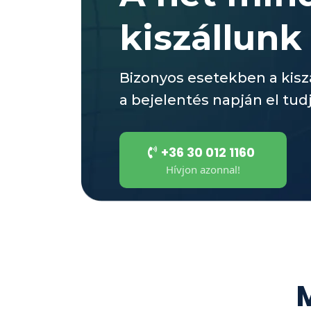
kiszállunk
Bizonyos esetekben a kiszá
a bejelentés napján el tud
+36 30 012 1160
Hívjon azonnal!
M