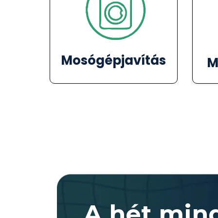
Mosógépjavítás
M
A hét min